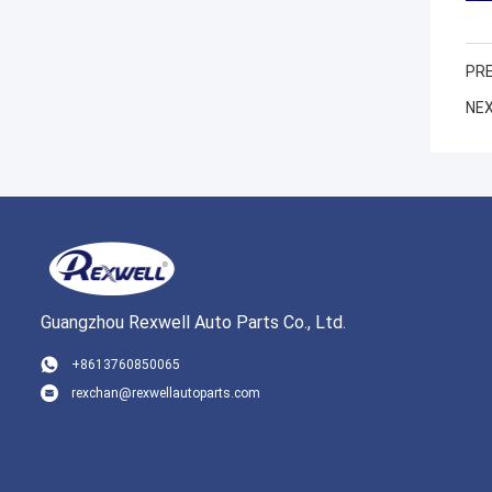
PRE
NEX
Guangzhou Rexwell Auto Parts Co., Ltd.
+8613760850065
rexchan@rexwellautoparts.com