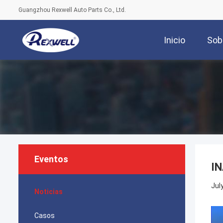
Guangzhou Rexwell Auto Parts Co., Ltd.
Inicio
Sob
Eventos
IN
Jul
Noticias
Casos