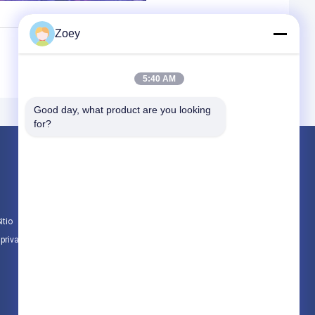
Zoey
5:40 AM
Good day, what product are you looking 
for?
Productos
Las piezas para automóviles de Toyota
Las piezas para automóviles de Nissan
itio
Hyundai Auto Parts y sus partes
 privacidad
Todas las categorías