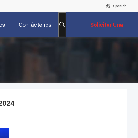
Spanish
os
Contáctenos
Solicitar Una
Cotización
2024