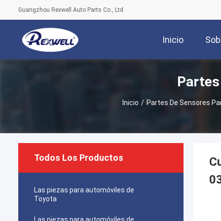
Guangzhou Rexwell Auto Parts Co., Ltd.
Inicio
Sob
Partes
Inicio
/
Partes De Sensores Pa
Todos Los Productos
Cu
0
Las piezas para automóviles de
Toyota
Las piezas para automóviles de