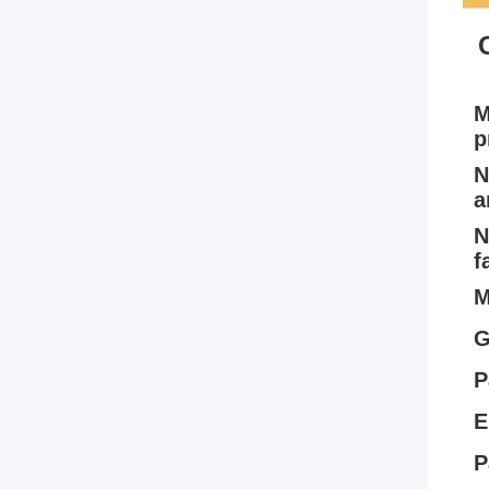
M
p
N
a
N
f
M
G
P
E
P