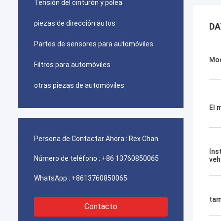
Tensión del cinturón y polea
piezas de dirección autos
DA
Partes de sensores para automóviles
Mo
Filtros para automóviles
otras piezas de automóviles
El 
Persona de Contactar Ahora :
Rex Chan
Ins
Número de teléfono :
+86 13760850065
veh
WhatsApp :
+8613760850065
ta
Contacto