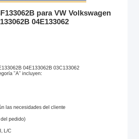
03F133062B para VW Volkswagen 
133062B 04E133062
E133062B 04E133062B 03C133062
oría "A" incluyen:
las necesidades del cliente
 del pedido)
l, L/C