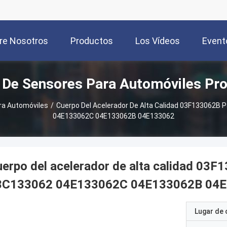
re Nosotros
Productos
Los Vídeos
Event
 De Sensores Para Automóviles Pr
ra Automóviles
/
Cuerpo Del Acelerador De Alta Calidad 03F133062B
04E133062C 04E133062B 04E133062
erpo del acelerador de alta calidad 03
3C133062 04E133062C 04E133062B 04
Lugar de 