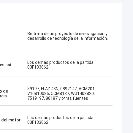
Se trata de un proyecto de investigación y
desarrollo de tecnología de la información.
Los demás productos de la partida
es así.
03F133062
89197, FLAI148N, 0892147, ACM201,
o de
V10810086, CCM8187, WG1408820,
ncia
7519197, 88187 y otras fuentes
Los demás productos de la partida
 del motor
03F133062