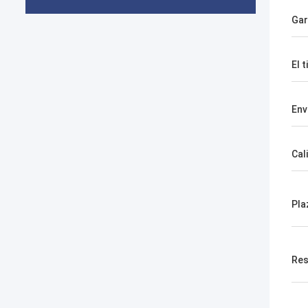
Gar
El t
En
Cal
Pla
Res