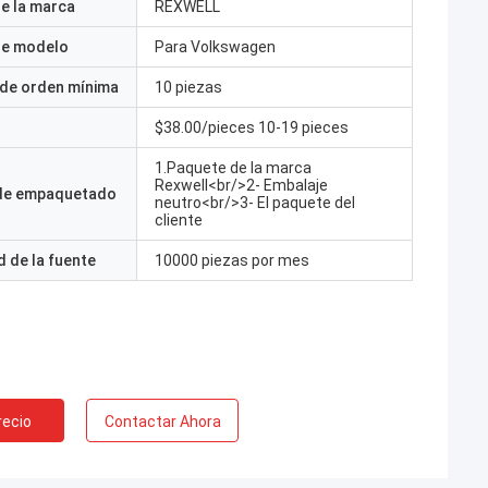
e la marca
REXWELL
e modelo
Para Volkswagen
 de orden mínima
10 piezas
$38.00/pieces 10-19 pieces
1.Paquete de la marca
Rexwell<br/>2- Embalaje
 de empaquetado
neutro<br/>3- El paquete del
cliente
 de la fuente
10000 piezas por mes
recio
Contactar Ahora