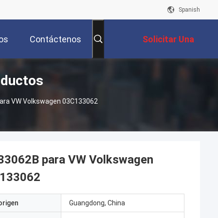
Spanish
os
Contáctenos
Solicitar Una
oductos
Cotización
 Para VW Volkswagen 03C133062
F133062B para VW Volkswagen
E133062
origen
Guangdong, China