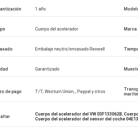
antización
1 año
Modelo
ipo
Cuerpo del acelerador
Marca 
vasado
Embalaje neutro/envasado Rexwell
Tiempo
idad
Garantizado
Muest
Trans
zo de pago
T/T, Westurn Union, , Paypal y otros
maríti
Cuerpo del acelerador del VW 03F133062B
,
Cuerpo
altar
Cuerpo del acelerador del sensor del coche 04E