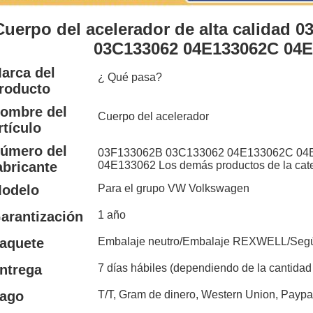
Cuerpo del acelerador de alta calidad 
03C133062 04E133062C 04E
arca del
¿ Qué pasa?
roducto
ombre del
Cuerpo del acelerador
rtículo
úmero del
03F133062B 03C133062 04E133062C 04
abricante
04E133062 Los demás productos de la categ
odelo
Para el grupo VW Volkswagen
arantización
1 año
aquete
Embalaje neutro/Embalaje REXWELL/Según 
ntrega
7 días hábiles (dependiendo de la cantidad
ago
T/T, Gram de dinero, Western Union, Paypa