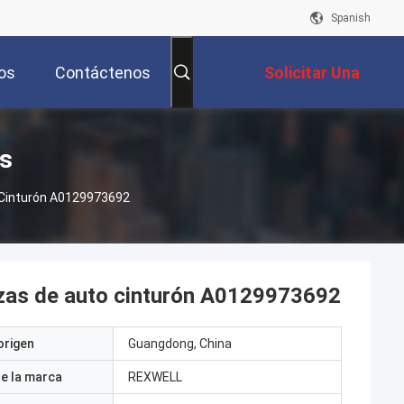
Spanish
os
Contáctenos
Solicitar Una
Cotización
s
 Cinturón A0129973692
zas de auto cinturón A0129973692
origen
Guangdong, China
e la marca
REXWELL