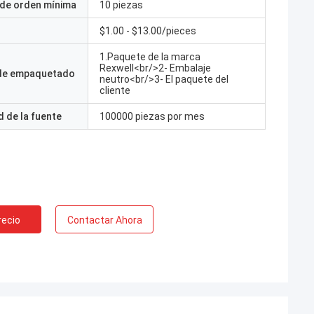
 de orden mínima
10 piezas
$1.00 - $13.00/pieces
1.Paquete de la marca
Rexwell<br/>2- Embalaje
 de empaquetado
neutro<br/>3- El paquete del
cliente
 de la fuente
100000 piezas por mes
recio
Contactar Ahora