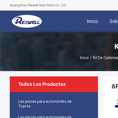
Guangzhou Rexwell Auto Parts Co., Ltd.
Inicio
Sob
K
Inicio
/
Kit De Cadena
Todos Los Productos
6P
Las piezas para automóviles de
Toyota
Las piezas para automóviles de