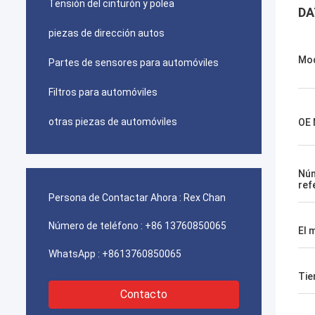
Tensión del cinturón y polea
DA
piezas de dirección autos
Mo
Partes de sensores para automóviles
Filtros para automóviles
otras piezas de automóviles
OE 
Nú
ref
Persona de Contactar Ahora :
Rex Chan
Número de teléfono :
+86 13760850065
El 
WhatsApp :
+8613760850065
Tie
Contacto