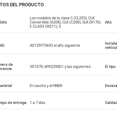
TOS DEL PRODUCTO
Los modelos de la clase C (CL203), CLK
delo
Convertible (A208), CLK (C208), SLK (R170),
Año
E-CLASS (W211), S
Instal
NO.
A0129973692 el año siguiente
vehícu
mero de
VD1070, 6PK2390D1 y las siguientes:
El tipo
erencia
material
El caucho y el HNBR
Envas
mpo de entrega
1 a 7 días
Calida