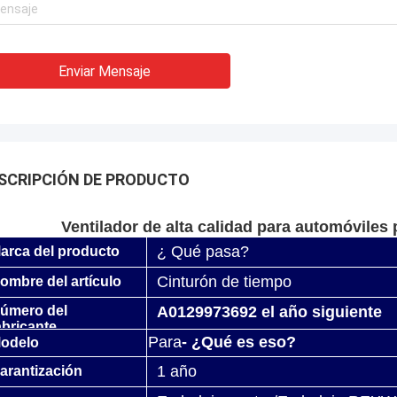
Enviar Mensaje
SCRIPCIÓN DE PRODUCTO
Ventilador de alta calidad para automóvile
¿ Qué pasa?
arca del producto
Cinturón de tiempo
ombre del artículo
úmero del
A0129973692 el año siguiente
abricante
Para
- ¿Qué es eso?
odelo
1 año
arantización