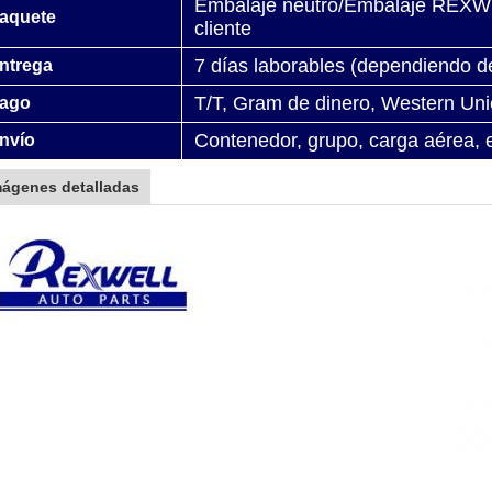
Embalaje neutro/Embalaje REXWE
aquete
cliente
7 días laborables (dependiendo de
ntrega
T/T, Gram de dinero, Western Uni
ago
Contenedor, grupo, carga aérea, 
nvío
mágenes detalladas