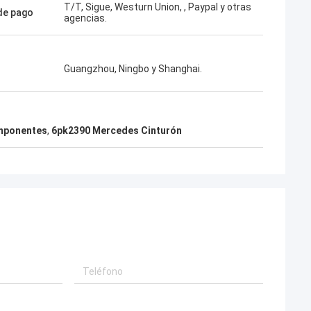
T/T, Sigue, Westurn Union, , Paypal y otras
de pago
agencias.
Guangzhou, Ningbo y Shanghai.
omponentes
,
6pk2390 Mercedes Cinturón