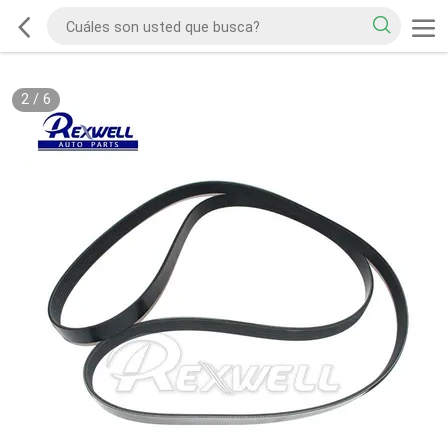
2
/
6