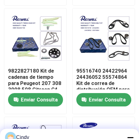
Acerca de nosotros
Recorrido por la fábrica
Control de calidad
9822827180 Kit de
95516740 24422964
Contáctenos
cadenas de tiempo
24436052 55574864
para Peugeot 207 308
Kit de correa de
3008 508 Citroen C4
distribución OEM para
C5
GM Chevrolet Aveo
Noticias
Enviar Consulta
Enviar Consulta
Opel Astra Vauxhall
casos
Solicitar una cita
Cindy