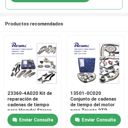
Productos recomendados
En casa
23360-4A020 Kit de
13501-0C020
reparación de
Conjunto de cadenas
cadenas de tiempo
de tiempo del motor
Productos
para Hyundai Starex
para Toyota 2TR
H-1 Kia K2500 Porter
Enviar Consulta
Enviar Consulta
Sorento
Los vídeos