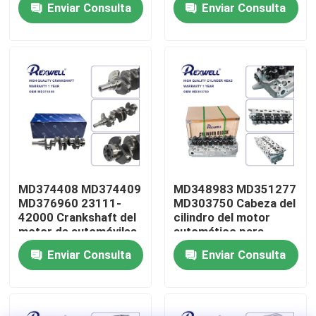
Enviar Consulta
Enviar Consulta
L200
Acerca de nosotros
Recorrido por la fábrica
Control de calidad
Contáctenos
MD374408 MD374409
MD348983 MD351277
MD376960 23111-
MD303750 Cabeza del
42000 Crankshaft del
cilindro del motor
Noticias
motor de automóviles
automático para
para Mitsubishi Pajero
Mitsubishi Pajero
Enviar Consulta
Enviar Consulta
L200 Montero 4D56T
L300 Montero 4D56T
casos
Hyundai D4BH D4BA
D4BH D4BA
Solicitar una cita