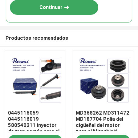
Continuar
Productos recomendados
En casa
0445116059
MD368262 MD311472
Productos
0445116019
MD187704 Polia del
580540211 inyector
cigüeñal del motor
de tren común para el
para el Mitsubishi
Los vídeos
I-veco Fiat
Pajero 6G72 6G74